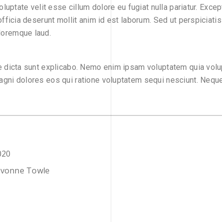
voluptate velit esse cillum dolore eu fugiat nulla pariatur. Exce
 officia deserunt mollit anim id est laborum. Sed ut perspiciati
loremque laud.
ae dicta sunt explicabo. Nemo enim ipsam voluptatem quia volup
agni dolores eos qui ratione voluptatem sequi nesciunt. Nequ
020
Yvonne Towle