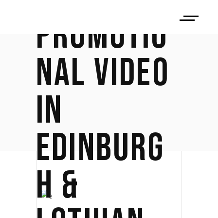
PROMOTIO
NAL VIDEO
IN
EDINBURG
H &