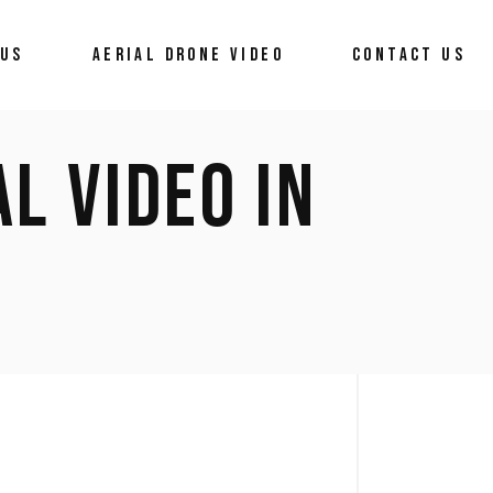
 US
AERIAL DRONE VIDEO
CONTACT US
L VIDEO IN