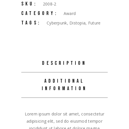
SKU:
2008-2
CATEGORY:
Award
TAGS:
Cyberpunk
,
Distopia
,
Future
DESCRIPTION
ADDITIONAL
INFORMATION
Lorem ipsum dolor sit amet, consectetur
adipisicing elit, sed do eiusmod tempor
incididunt ut labore et dolore magna