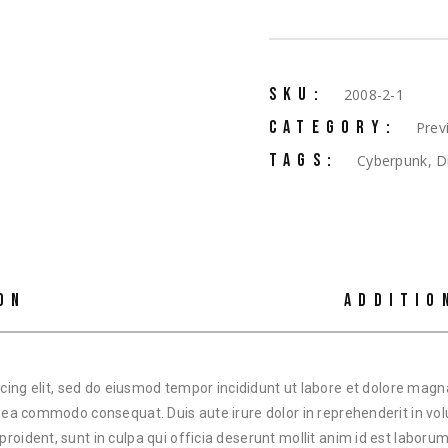
SKU:
2008-2-1
CATEGORY:
Prev
TAGS:
Cyberpunk
,
D
ON
ADDITIO
cing elit, sed do eiusmod tempor incididunt ut labore et dolore mag
ex ea commodo consequat. Duis aute irure dolor in reprehenderit in volu
proident, sunt in culpa qui officia deserunt mollit anim id est laborum