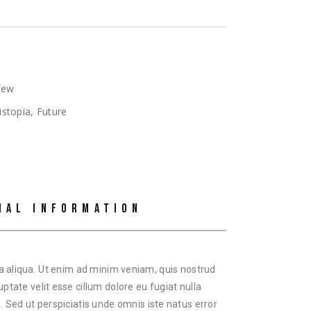
iew
istopia
,
Future
NAL INFORMATION
na aliqua. Ut enim ad minim veniam, quis nostrud
ptate velit esse cillum dolore eu fugiat nulla
. Sed ut perspiciatis unde omnis iste natus error