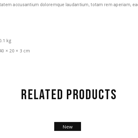
ptatem accusantium doloremque laudantium, totam rem aperiam, ea
0.1 kg
40 × 20 × 3 cm
RELATED PRODUCTS
New