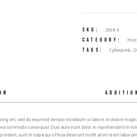
SKU:
2008-6
CATEGORY:
Post
TAGS:
Cyberpunk
,
D
ON
ADDITIO
cing elit, sed do eiusmod tempor incididunt ut labore et dolore mag
ex ea commodo consequat. Duis aute irure dolor in reprehenderit in volu
proident, sunt in culpa qui officia deserunt mollit anim id est laborum