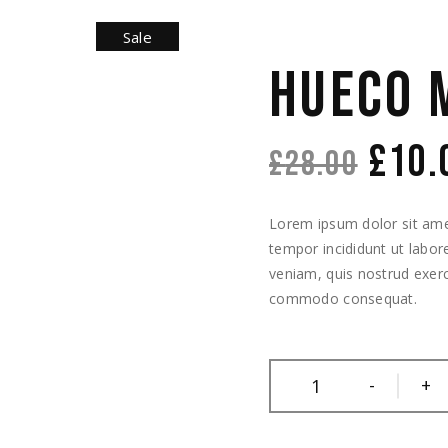
Sale
HUECO 
£
10.
£
28.00
Lorem ipsum dolor sit amet
tempor incididunt ut labo
veniam, quis nostrud exerci
commodo consequat.
-
+